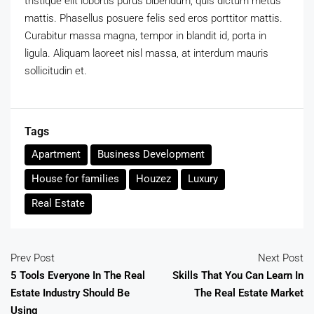
tristique elit lobortis purus bibendum, quis dictum metus
mattis. Phasellus posuere felis sed eros porttitor mattis.
Curabitur massa magna, tempor in blandit id, porta in
ligula. Aliquam laoreet nisl massa, at interdum mauris
sollicitudin et.
Tags
Apartment
Business Development
House for families
Houzez
Luxury
Real Estate
Prev Post
Next Post
5 Tools Everyone In The Real
Skills That You Can Learn In
Estate Industry Should Be
The Real Estate Market
Using